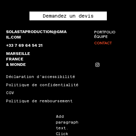
Demandez un devis
SOLASTAPRODUCTION@GMA
PORTFOLIO
ÉQUIPE
IL.COM
CONTACT
+33 7 69 64 54 21
MARSEILLE
FRANCE
& MONDE
Déclaration d'accessibilité
Politique de confidentialité
CGV
Politique de remboursement
Add
paragraph
text.
Click